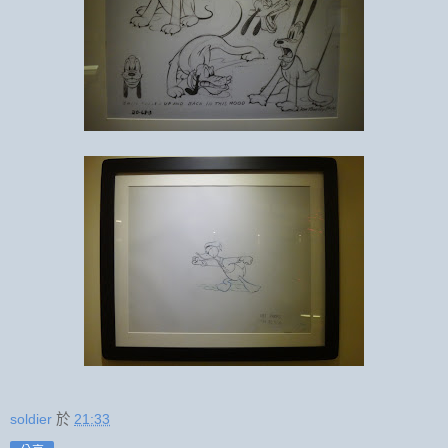
soldier
於
21:33